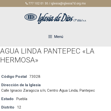
Saltar
777 102 01 30 / iglesia@iglesia7d.org.mx
al
contenido
Menú
AGUA LINDA PANTEPEC «LA
HERMOSA»
Código Postal
73028
Dirección de la Iglesia
Calle Ignacio Zaragoza s/n; Centro Agua Linda; Pantepec
Estado
Puebla
Distrito
12