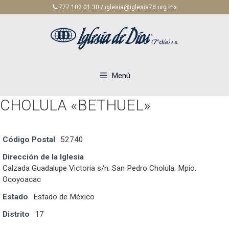
Saltar
777 102 01 30 / iglesia@iglesia7d.org.mx
al
contenido
Menú
CHOLULA «BETHUEL»
Código Postal
52740
Dirección de la Iglesia
Calzada Guadalupe Victoria s/n; San Pedro Cholula; Mpio.
Ocoyoacac
Estado
Estado de México
Distrito
17