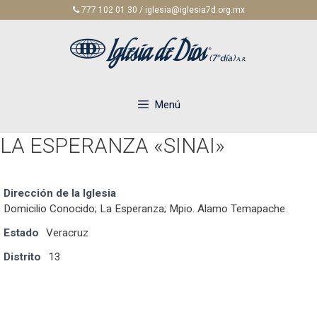
Saltar
777 102 01 30 / iglesia@iglesia7d.org.mx
al
contenido
Menú
LA ESPERANZA «SINAI»
Dirección de la Iglesia
Domicilio Conocido; La Esperanza; Mpio. Alamo Temapache
Estado
Veracruz
Distrito
13