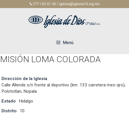
Saltar
777 102 01 30 / iglesia@iglesia7d.org.mx
al
contenido
Menú
MISIÓN LOMA COLORADA
Dirección de la Iglesia
Calle Allende s/n frente al deportivo (km. 133 carretera mex-qro);
Polototlan; Nopala
Estado
Hidalgo
Distrito
10