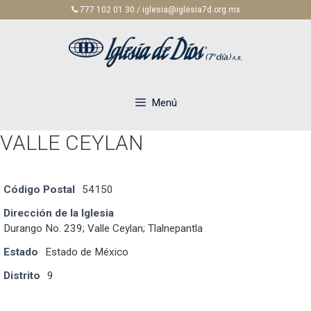
Saltar
777 102 01 30 / iglesia@iglesia7d.org.mx
al
contenido
Menú
VALLE CEYLAN
Código Postal
54150
Dirección de la Iglesia
Durango No. 239; Valle Ceylan; Tlalnepantla
Estado
Estado de México
Distrito
9