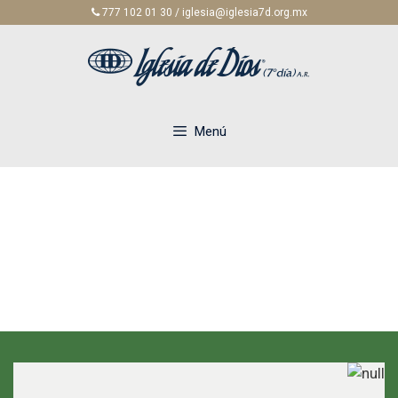
Saltar
777 102 01 30 / iglesia@iglesia7d.org.mx
al
contenido
Menú