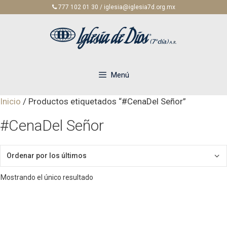
Saltar
777 102 01 30 / iglesia@iglesia7d.org.mx
al
contenido
Menú
Inicio
/ Productos etiquetados “#CenaDel Señor”
#CenaDel Señor
Mostrando el único resultado