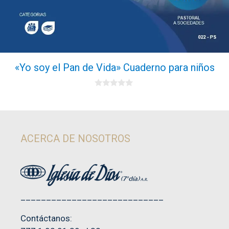
«Yo soy el Pan de Vida» Cuaderno para niños
0
d
e
5
ACERCA DE NOSOTROS
____________________________
Contáctanos: