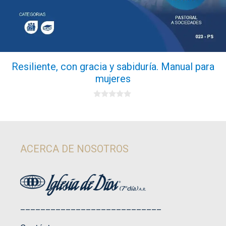
Resiliente, con gracia y sabiduría. Manual para
mujeres
0
d
e
5
ACERCA DE NOSOTROS
____________________________