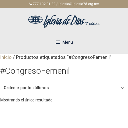
Saltar
777 102 01 30 / iglesia@iglesia7d.org.mx
al
contenido
Menú
Inicio
/ Productos etiquetados “#CongresoFemenil”
#CongresoFemenil
Mostrando el único resultado