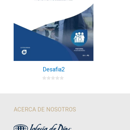
Desafia2
0
d
e
5
ACERCA DE NOSOTROS