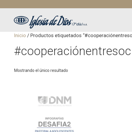
Saltar
al
contenido
Inicio
/ Productos etiquetados “#cooperaciónentres
#cooperaciónentresoc
Mostrando el único resultado