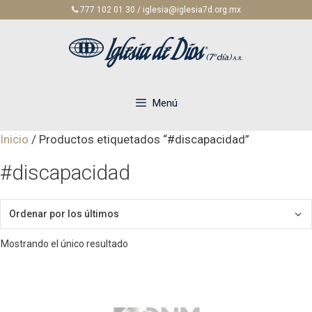
Saltar
777 102 01 30 / iglesia@iglesia7d.org.mx
al
contenido
Menú
Inicio
/ Productos etiquetados “#discapacidad”
#discapacidad
Mostrando el único resultado