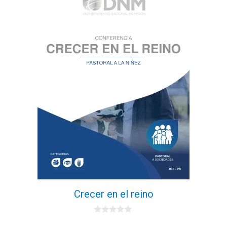
Crecer en el reino
0
d