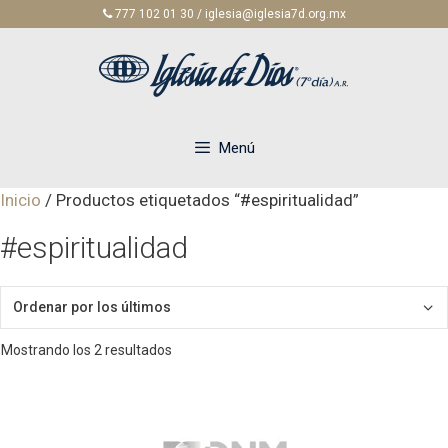
Saltar
777 102 01 30 / iglesia@iglesia7d.org.mx
al
contenido
Menú
Inicio
/ Productos etiquetados “#espiritualidad”
#espiritualidad
Ordenado
Mostrando los 2 resultados
por
los
últimos