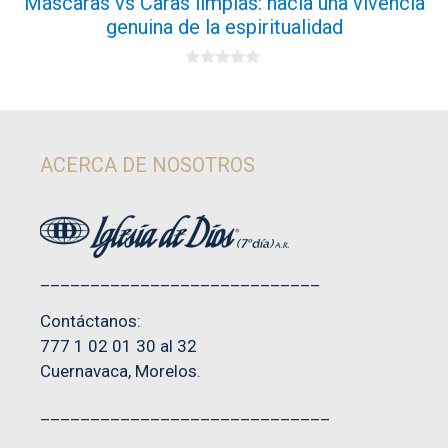
Máscaras vs Caras limpias: hacia una vivencia
genuina de la espiritualidad
0
d
e
5
ACERCA DE NOSOTROS
____________________________
Contáctanos:
777 1 02 01 30 al 32
Cuernavaca, Morelos.
_____________________________