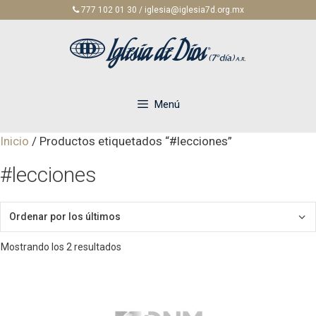
Saltar
777 102 01 30 / iglesia@iglesia7d.org.mx
al
contenido
Menú
Inicio
/ Productos etiquetados “#lecciones”
#lecciones
Ordenado
Mostrando los 2 resultados
por
los
últimos