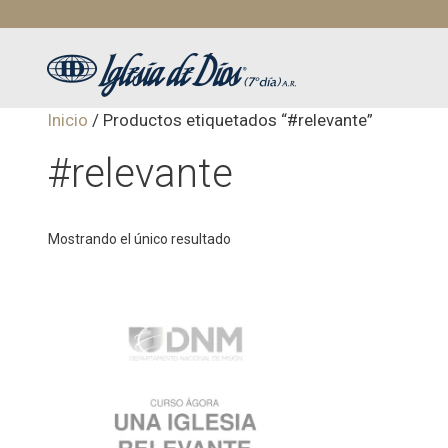
Saltar
al
contenido
Inicio
/ Productos etiquetados “#relevante”
#relevante
Mostrando el único resultado