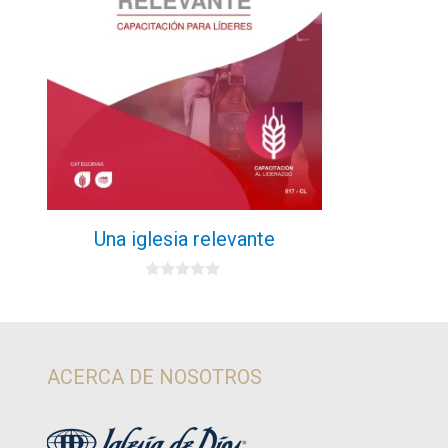
Una iglesia relevante
0
d
e
5
ACERCA DE NOSOTROS