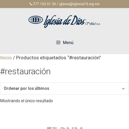
Saltar
777 102 01 30 / iglesia@iglesia7d.org.mx
al
contenido
Menú
Inicio
/ Productos etiquetados “#restauración”
#restauración
Mostrando el único resultado