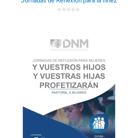
Jornadas de Reflexión para la niñez
0
d
e
5