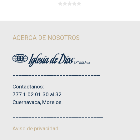
0
d
e
5
ACERCA DE NOSOTROS
____________________________
Contáctanos:
777 1 02 01 30 al 32
Cuernavaca, Morelos.
_____________________________
Aviso de privacidad