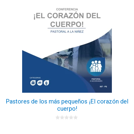
Pastores de los más pequeños ¡El corazón del
cuerpo!
0
d
e