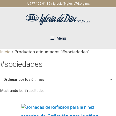
Saltar
777 102 01 30 / iglesia@iglesia7d.org.mx
al
contenido
Menú
Inicio
/ Productos etiquetados “#sociedades”
#sociedades
Ordenado
Mostrando los 7 resultados
por
los
últimos