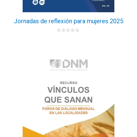
Jornadas de reflexión para mujeres 2025
0
d
e
5