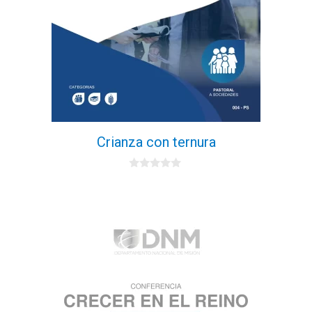
Crianza con ternura
0
d
e
5