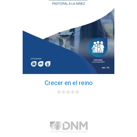
Crecer en el reino
0
d
e
5