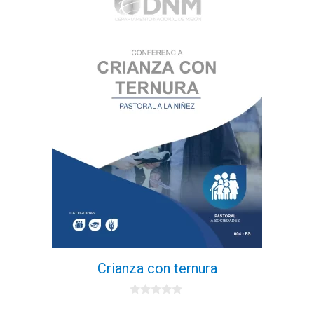
Crianza con ternura
0
d