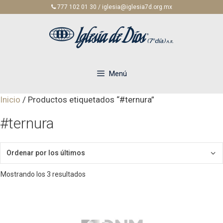
Saltar
777 102 01 30 / iglesia@iglesia7d.org.mx
al
contenido
Menú
Inicio
/ Productos etiquetados “#ternura”
#ternura
Ordenado
Mostrando los 3 resultados
por
los
últimos