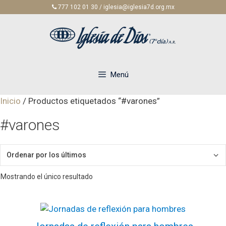
Saltar
777 102 01 30 / iglesia@iglesia7d.org.mx
al
contenido
Menú
Inicio
/ Productos etiquetados “#varones”
#varones
Mostrando el único resultado