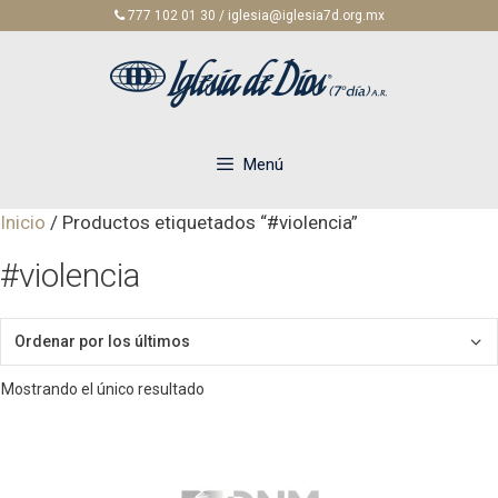
Saltar
777 102 01 30 / iglesia@iglesia7d.org.mx
al
contenido
Menú
Inicio
/ Productos etiquetados “#violencia”
#violencia
Mostrando el único resultado