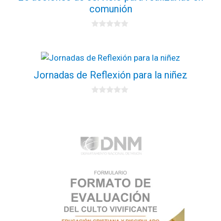
comunión
0
d
e
5
Jornadas de Reflexión para la niñez
0
d
e
5