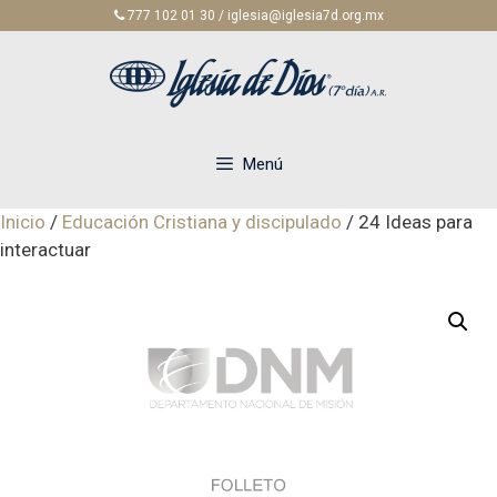
Saltar
777 102 01 30 / iglesia@iglesia7d.org.mx
al
contenido
Menú
Inicio
/
Educación Cristiana y discipulado
/ 24 Ideas para
interactuar