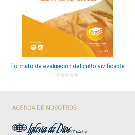
Formato de evaluación del culto vivificante
0
d
e
5
ACERCA DE NOSOTROS