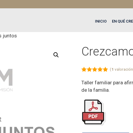
INICIO
EN QUÉ CR
 juntos
Crezcamo
(
1
valoración 
5.00
de 5
Taller familiar para af
de la familia.