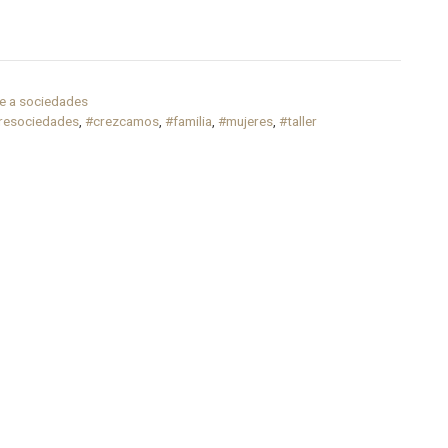
te a sociedades
resociedades
,
#crezcamos
,
#familia
,
#mujeres
,
#taller