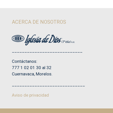
d
e
5
ACERCA DE NOSOTROS
____________________________
Contáctanos:
777 1 02 01 30 al 32
Cuernavaca, Morelos.
_____________________________
Aviso de privacidad