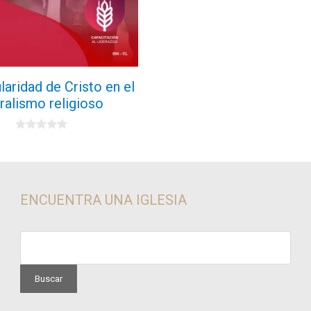
laridad de Cristo en el
uralismo religioso
0
d
e
5
ENCUENTRA UNA IGLESIA