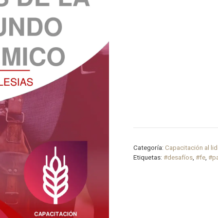
Categoría:
Capacitación al li
Etiquetas:
#desafíos
,
#fe
,
#p