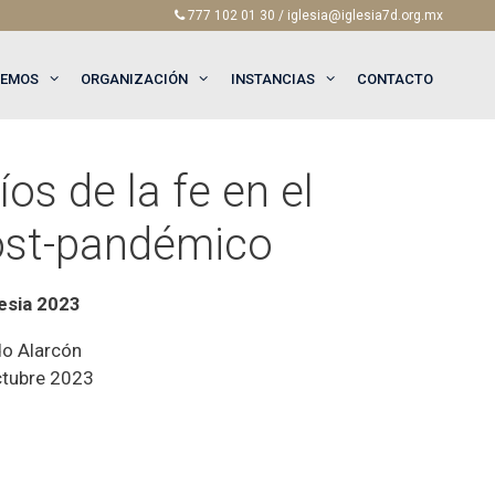
777 102 01 30 / iglesia@iglesia7d.org.mx
EEMOS
ORGANIZACIÓN
INSTANCIAS
CONTACTO
os de la fe en el
st-pandémico
lesia 2023
do Alarcón
ctubre 2023