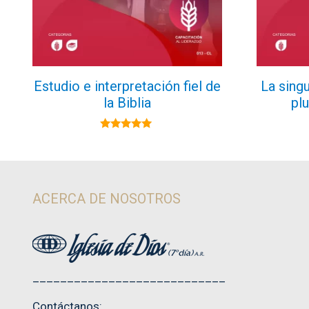
Estudio e interpretación fiel de
La singu
la Biblia
pl
5.00
de 5
ACERCA DE NOSOTROS
____________________________
Contáctanos: