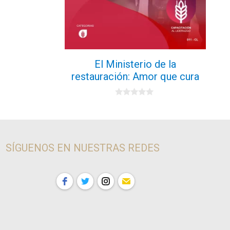
El Ministerio de la
restauración: Amor que cura
0
d
e
5
SÍGUENOS EN NUESTRAS REDES