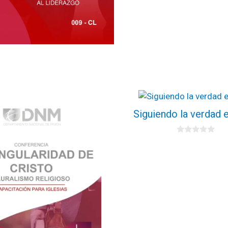
Siguiendo la verdad 
0
d
e
5