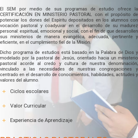
El SEM por medio de sus programas de estudio ofrece la
CERTIFICACIÓN EN MINISTERIO PASTORAL con el propósito de
potenciar los dones del Espíritu depositados en los alumnos con
vocación pastoral y coadyuvar en el desarrollo de su madurez
personal: espiritual, emocional y social, con el fin de que desarrollen
sus ministerios de manera evangélica, adecuada, pertinente y
eficiente, en el cumplimiento fiel de la Misión.
Dicho programa de estudios está basado en la Palabra de Dios y
modelado por la pastoral de Jesús, orientado hacia un ministerio
pastoral acorde al credo y cultura de nuestra denominación,
vinculado a las necesidades de nuestras congregaciones y
centrado en el desarrollo de conocimientos, habilidades, actitudes y
valores del alumno.
Ciclos escolares
Valor Curricular
Experiencia de Aprendizaje