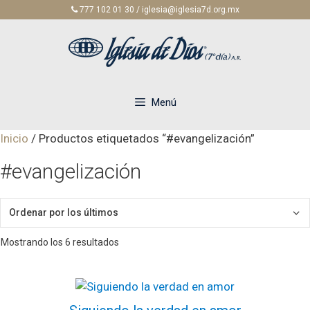
Saltar
777 102 01 30 / iglesia@iglesia7d.org.mx
al
contenido
Menú
Inicio
/ Productos etiquetados “#evangelización”
#evangelización
Ordenado
Mostrando los 6 resultados
por
los
últimos