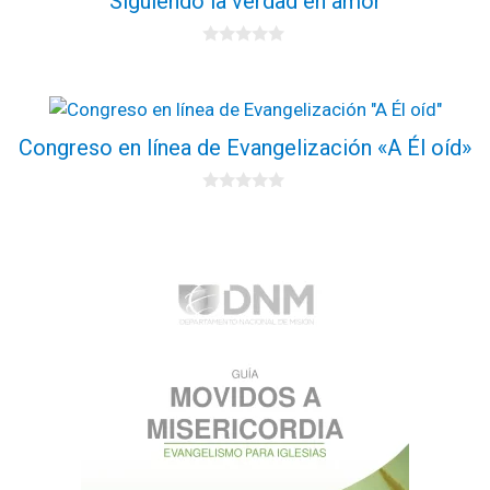
Siguiendo la verdad en amor
0
d
e
5
Congreso en línea de Evangelización «A Él oíd»
0
d
e
5