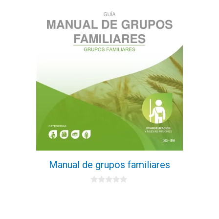
Manual de grupos familiares
0
d
e
5