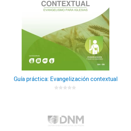
Guía práctica: Evangelización contextual
0
d
e
5