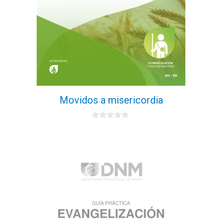
Movidos a misericordia
0
d
e
5