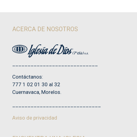
0
d
e
5
ACERCA DE NOSOTROS
____________________________
Contáctanos:
777 1 02 01 30 al 32
Cuernavaca, Morelos.
_____________________________
Aviso de privacidad