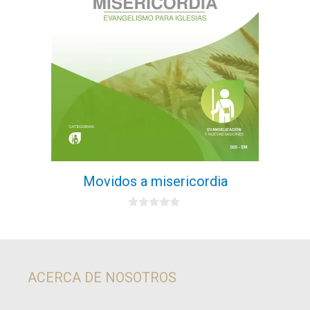
Movidos a misericordia
0
d
e
5
ACERCA DE NOSOTROS