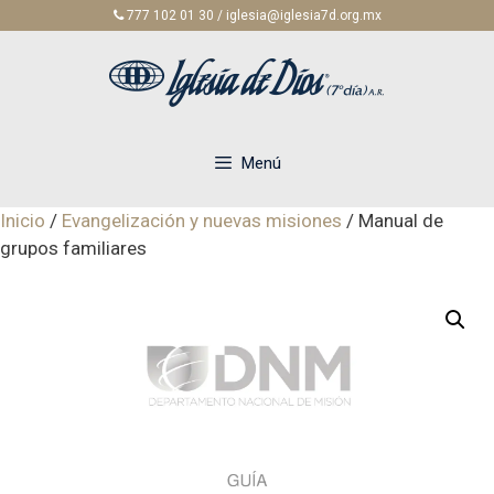
Saltar
777 102 01 30 / iglesia@iglesia7d.org.mx
al
contenido
Menú
Inicio
/
Evangelización y nuevas misiones
/ Manual de
grupos familiares