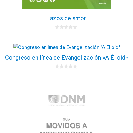
Lazos de amor
0
d
e
5
Congreso en línea de Evangelización «A Él oíd»
0
d
e
5