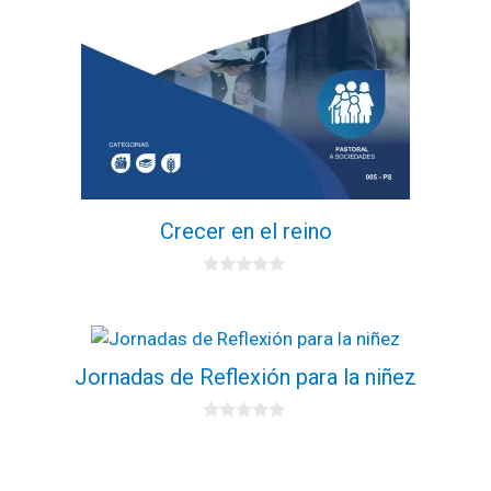
Crecer en el reino
0
d
e
5
Jornadas de Reflexión para la niñez
0
d
e
5