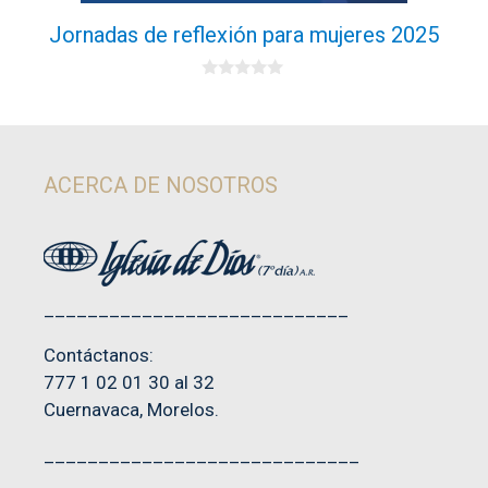
Jornadas de reflexión para mujeres 2025
0
d
e
5
ACERCA DE NOSOTROS
____________________________
Contáctanos:
777 1 02 01 30 al 32
Cuernavaca, Morelos.
_____________________________