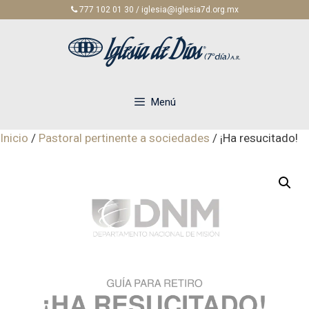
Saltar
777 102 01 30 / iglesia@iglesia7d.org.mx
al
contenido
Menú
Inicio
/
Pastoral pertinente a sociedades
/ ¡Ha resucitado!