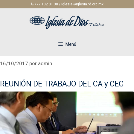
Saltar
777 102 01 30 / iglesia@iglesia7d.org.mx
al
contenido
Menú
16/10/2017
por
admin
REUNIÓN DE TRABAJO DEL CA y CEG