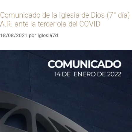
Comunicado de la Iglesia de Dios (7° día)
A.R. ante la tercer ola del COVID
18/08/2021
por
Iglesia7d