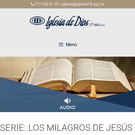
Saltar
777 102 01 30 / iglesia@iglesia7d.org.mx
al
contenido
Menú
SERIE: LOS MILAGROS DE JESÚS