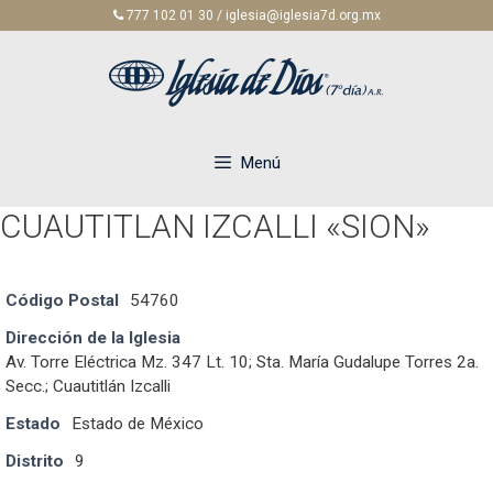
Saltar
777 102 01 30 / iglesia@iglesia7d.org.mx
al
contenido
Menú
CUAUTITLAN IZCALLI «SION»
Código Postal
54760
Dirección de la Iglesia
Av. Torre Eléctrica Mz. 347 Lt. 10; Sta. María Gudalupe Torres 2a.
Secc.; Cuautitlán Izcalli
Estado
Estado de México
Distrito
9