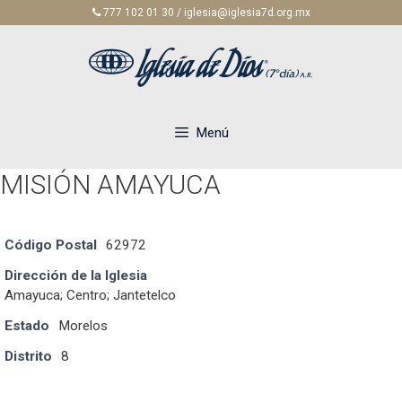
Saltar
777 102 01 30 / iglesia@iglesia7d.org.mx
al
contenido
Menú
MISIÓN AMAYUCA
Código Postal
62972
Dirección de la Iglesia
Amayuca; Centro; Jantetelco
Estado
Morelos
Distrito
8