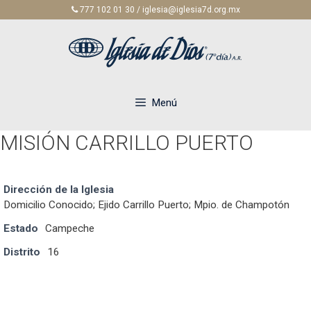
Saltar
777 102 01 30 / iglesia@iglesia7d.org.mx
al
contenido
Menú
MISIÓN CARRILLO PUERTO
Dirección de la Iglesia
Domicilio Conocido; Ejido Carrillo Puerto; Mpio. de Champotón
Estado
Campeche
Distrito
16