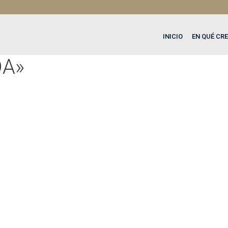
INICIO
EN QUÉ CR
DA»