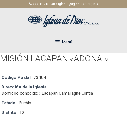
Saltar
777 102 01 30 / iglesia@iglesia7d.org.mx
al
contenido
Menú
MISIÓN LACAPAN «ADONAI»
Código Postal
73404
Dirección de la Iglesia
Domicilio conocido; ; Lacapan Camallagne Olintla
Estado
Puebla
Distrito
12