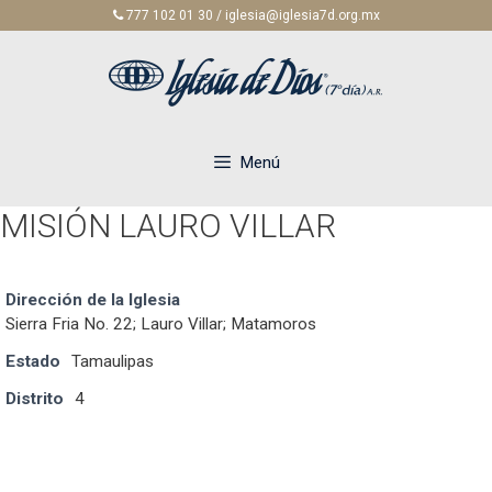
Saltar
777 102 01 30 / iglesia@iglesia7d.org.mx
al
contenido
Menú
MISIÓN LAURO VILLAR
Dirección de la Iglesia
Sierra Fria No. 22; Lauro Villar; Matamoros
Estado
Tamaulipas
Distrito
4