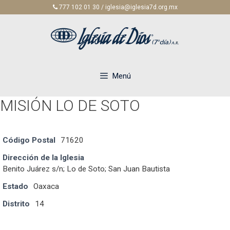
Saltar
777 102 01 30 / iglesia@iglesia7d.org.mx
al
contenido
Menú
MISIÓN LO DE SOTO
Código Postal
71620
Dirección de la Iglesia
Benito Juárez s/n; Lo de Soto; San Juan Bautista
Estado
Oaxaca
Distrito
14