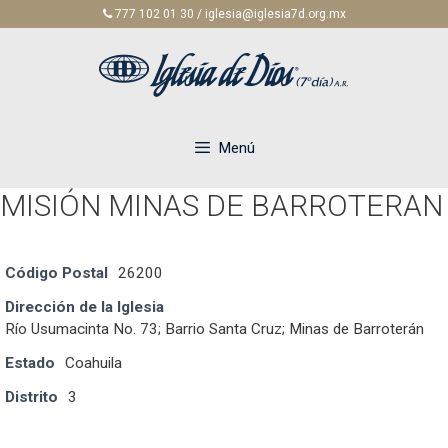
Saltar
777 102 01 30 / iglesia@iglesia7d.org.mx
al
contenido
Menú
MISIÓN MINAS DE BARROTERAN
Código Postal
26200
Dirección de la Iglesia
Río Usumacinta No. 73; Barrio Santa Cruz; Minas de Barroterán
Estado
Coahuila
Distrito
3