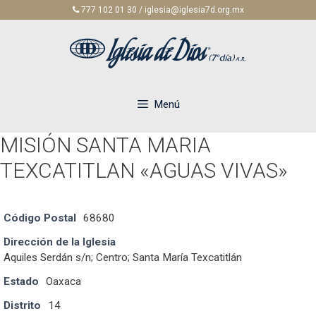
Saltar
777 102 01 30 / iglesia@iglesia7d.org.mx
al
contenido
Menú
MISIÓN SANTA MARIA
TEXCATITLAN «AGUAS VIVAS»
Código Postal
68680
Dirección de la Iglesia
Aquiles Serdán s/n; Centro; Santa María Texcatitlán
Estado
Oaxaca
Distrito
14