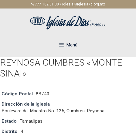
Saltar
777 102 01 30 / iglesia@iglesia7d.org.mx
al
contenido
Menú
REYNOSA CUMBRES «MONTE
SINAI»
Código Postal
88740
Dirección de la Iglesia
Boulevard del Maestro No. 125; Cumbres; Reynosa
Estado
Tamaulipas
Distrito
4