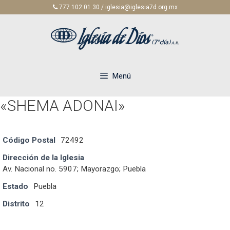
Saltar
777 102 01 30 / iglesia@iglesia7d.org.mx
al
contenido
Menú
«SHEMA ADONAI»
Código Postal
72492
Dirección de la Iglesia
Av. Nacional no. 5907; Mayorazgo; Puebla
Estado
Puebla
Distrito
12