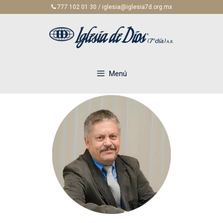
Saltar
777 102 01 30 / iglesia@iglesia7d.org.mx
al
contenido
Menú