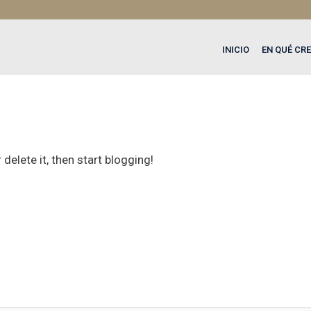
INICIO
EN QUÉ CR
delete it, then start blogging!
S