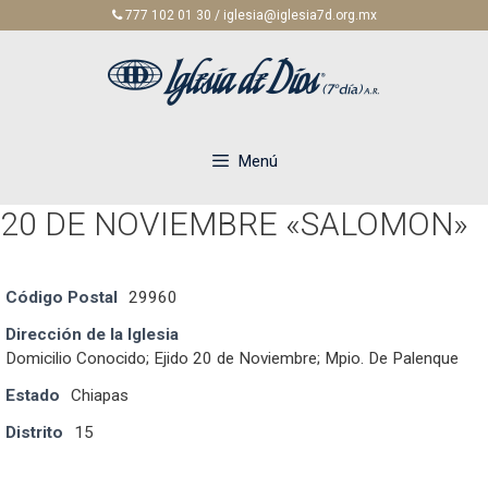
Saltar
777 102 01 30 / iglesia@iglesia7d.org.mx
al
contenido
Menú
20 DE NOVIEMBRE «SALOMON»
Código Postal
29960
Dirección de la Iglesia
Domicilio Conocido; Ejido 20 de Noviembre; Mpio. De Palenque
Estado
Chiapas
Distrito
15