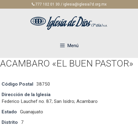
Saltar
777 102 01 30 / iglesia@iglesia7d.org.mx
al
contenido
Menú
ACAMBARO «EL BUEN PASTOR»
Código Postal
38750
Dirección de la Iglesia
Federico Lauchef no. 87; San Isidro; Acambaro
Estado
Guanajuato
Distrito
7