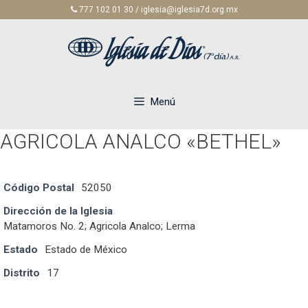
Saltar
777 102 01 30 / iglesia@iglesia7d.org.mx
al
contenido
Menú
AGRICOLA ANALCO «BETHEL»
Código Postal
52050
Dirección de la Iglesia
Matamoros No. 2; Agricola Analco; Lerma
Estado
Estado de México
Distrito
17