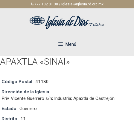
Saltar
777 102 01 30 / iglesia@iglesia7d.org.mx
al
contenido
Menú
APAXTLA «SINAI»
Código Postal
41180
Dirección de la Iglesia
Priv. Vicente Guerrero s/n; Industria; Apaxtla de Castrejón
Estado
Guerrero
Distrito
11