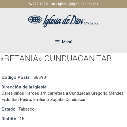
Saltar
777 102 01 30 / iglesia@iglesia7d.org.mx
al
contenido
Menú
«BETANIA» CUNDUACAN TAB.
Código Postal
86690
Dirección de la Iglesia
Calles niños Heroes s/n carretera a Cunduacan Gregorio Méndez
Ejido San Pedro; Emiliano Zapata; Cunduacan
Estado
Tabasco
Distrito
15