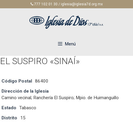
Saltar
777 102 01 30 / iglesia@iglesia7d.org.mx
al
contenido
Menú
EL SUSPIRO «SINAÍ»
Código Postal
86400
Dirección de la Iglesia
Camino vecinal; Ranchería El Suspiro; Mpio. de Huimanguillo
Estado
Tabasco
Distrito
15