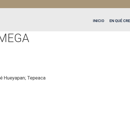
INICIO
EN QUÉ CR
OMEGA
mé Hueyapan; Tepeaca