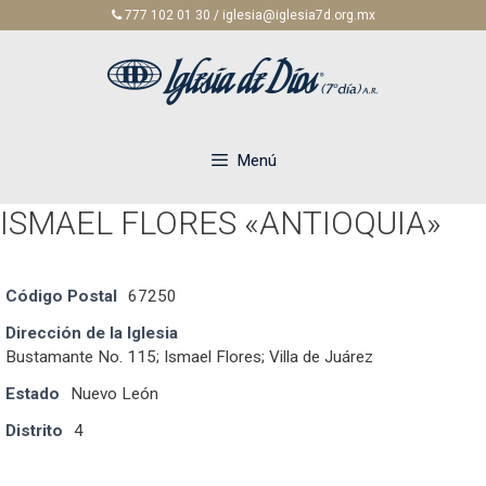
Saltar
777 102 01 30 / iglesia@iglesia7d.org.mx
al
contenido
Menú
ISMAEL FLORES «ANTIOQUIA»
Código Postal
67250
Dirección de la Iglesia
Bustamante No. 115; Ismael Flores; Villa de Juárez
Estado
Nuevo León
Distrito
4