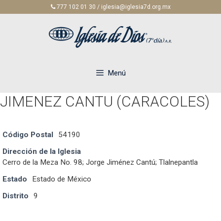
Saltar
777 102 01 30 / iglesia@iglesia7d.org.mx
al
contenido
Menú
JIMENEZ CANTU (CARACOLES)
Código Postal
54190
Dirección de la Iglesia
Cerro de la Meza No. 98; Jorge Jiménez Cantú; Tlalnepantla
Estado
Estado de México
Distrito
9